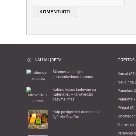
NAUJAI ĮDETA
GREITAS
Šilumos izoliacijos
Kursai
(27)
transportavimas į namus
Naudinga
(
Katerio teisės Lietuvoje su
Pamokos
(
Kateriai.eu – laivavedžio
pažymėjimas
Patarimai
(
Pinigai
(2)
Kaip pasigaminti automobilio
Uncategor
figūrėlę iš vaško
Vairavimo
Varavimo m