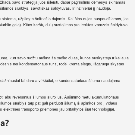
ažkada buvo strategija juos išleisti, dabar pagrindinis dėmesys skiriamas
 šilumos siurblys, savotiškas šaldytuvas, ir inžinieriai jį naudoja.
 sistema, užpildyta šaltnešio dujomis. Kai šios dujos suspaudžiamos, jos
 siurblio galą). Kitas karštų dujų sustojimas yra lenktas vamzdis šaldytuvo
lumą, kuri savo ruožtu aušina šaltnešio dujas, kurios suskystėja ir keliauja
desnis nei kondensatoriaus tūris, todėl krenta slėgis, išgaruoja skystas
s dažniausiai tai daro atvirkščiai, o kondensatoriaus šiluma naudojama
udoti abu reversinius šilumos siurblius. Aušinimo metu akumuliatoriaus
ilumos siurblys taip pat gali perduoti šilumą iš aplinkos oro į vidaus
s elektrinės transporto priemonės jau pritaikytos šiai technologijai.
ma?