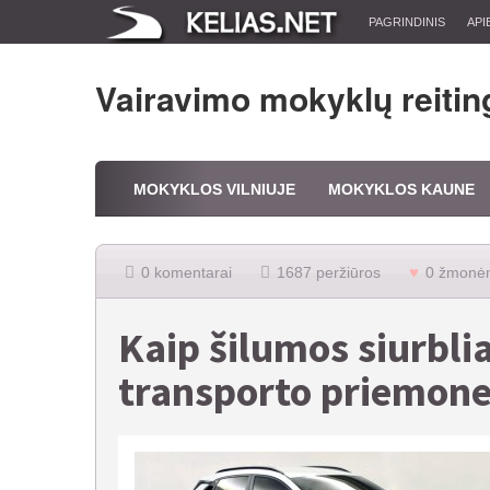
PAGRINDINIS
API
Vairavimo mokyklų reitin
MOKYKLOS VILNIUJE
MOKYKLOS KAUNE
0 komentarai
1687 peržiūros
0 žmonėm
Kaip šilumos siurbli
transporto priemon