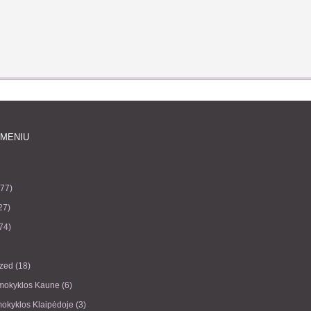
 MENIU
77)
27)
74)
ized
(18)
 mokyklos Kaune
(6)
okyklos Klaipėdoje
(3)