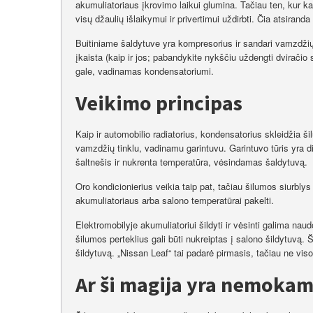
akumuliatoriaus įkrovimo laikui glumina. Tačiau ten, kur k
visų džaulių išlaikymui ir privertimui uždirbti. Čia atsiranda
Buitiniame šaldytuve yra kompresorius ir sandari vamzdžių
įkaista (kaip ir jos; pabandykite nykščiu uždengti dviračio
gale, vadinamas kondensatoriumi.
Veikimo principas
Kaip ir automobilio radiatorius, kondensatorius skleidžia ši
vamzdžių tinklu, vadinamu garintuvu. Garintuvo tūris yra di
šaltnešis ir nukrenta temperatūra, vėsindamas šaldytuvą.
Oro kondicionierius veikia taip pat, tačiau šilumos siurbly
akumuliatoriaus arba salono temperatūrai pakelti.
Elektromobilyje akumuliatoriui šildyti ir vėsinti galima na
šilumos perteklius gali būti nukreiptas į salono šildytuvą. Š
šildytuvą. „Nissan Leaf“ tai padarė pirmasis, tačiau ne viso
Ar ši magija yra nemoka