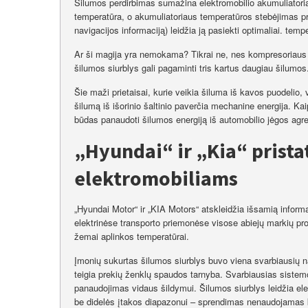
Šilumos perdirbimas sumažina elektromobilio akumuliatori
temperatūra, o akumuliatoriaus temperatūros stebėjimas pri
navigacijos informaciją) leidžia ją pasiekti optimaliai. tem
Ar ši magija yra nemokama? Tikrai ne, nes kompresoriaus d
šilumos siurblys gali pagaminti tris kartus daugiau šilumos
Šie maži prietaisai, kurie veikia šiluma iš kavos puodelio, v
šilumą iš išorinio šaltinio paverčia mechanine energija. Kaip 
būdas panaudoti šilumos energiją iš automobilio jėgos agr
„Hyundai“ ir „Kia“ pristat
elektromobiliams
„Hyundai Motor“ ir „KIA Motors“ atskleidžia išsamią inform
elektrinėse transporto priemonėse visose abiejų markių pro
žemai aplinkos temperatūrai.
Įmonių sukurtas šilumos siurblys buvo viena svarbiausių na
teigia prekių ženklų spaudos tarnyba. Svarbiausias sistemo
panaudojimas vidaus šildymui. Šilumos siurblys leidžia ele
be didelės įtakos diapazonui – sprendimas nenaudojamas k