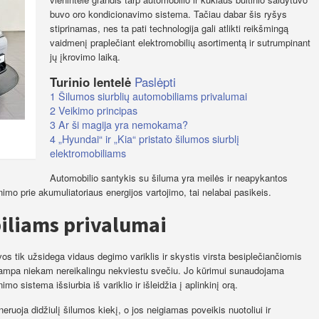
buvo oro kondicionavimo sistema. Tačiau dabar šis ryšys
stiprinamas, nes ta pati technologija gali atlikti reikšmingą
vaidmenį praplečiant elektromobilių asortimentą ir sutrumpinant
jų įkrovimo laiką.
Turinio lentelė
Paslėpti
1
Šilumos siurblių automobiliams privalumai
2
Veikimo principas
3
Ar ši magija yra nemokama?
4
„Hyundai“ ir „Kia“ pristato šilumos siurblį
elektromobiliams
Automobilio santykis su šiluma yra meilės ir neapykantos
nimo prie akumuliatoriaus energijos vartojimo, tai nelabai pasikeis.
iliams privalumai
s tik užsidega vidaus degimo variklis ir skystis virsta besiplečiančiomis
a tampa niekam nereikalingu nekviestu svečiu. Jo kūrimui sunaudojama
 sistema išsiurbia iš variklio ir išleidžia į aplinkinį orą.
eruoja didžiulį šilumos kiekį, o jos neigiamas poveikis nuotoliui ir