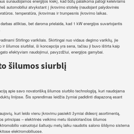
aus sunaudojamos energijos kiekį, kad būtų palaikoma patogi keleiviams
eš automobiliui atvykstant į įkrovimo stotelę (naudojant palydovinės
peratūros. temperatūra, įkrovimas ir trumpesnis įkrovimo laikas.
arbas atliktas, bet daroma prielaida, kad 1 kW energijos suvartojantis
.
adinami Stirlingo varikliais. Skirtingai nuo vidaus degimo variklių, jie
ir šilumos siurbliai, ši koncepcija yra sena, tačiau ji buvo ištirta kaip
egato efektyviam naudojimui, pavyzdžiui, energijos gamybai.
o šilumos siurblį
aciją apie savo novatorišką šilumos siurblio technologiją, kuri naudojama
duktų linijose. Šis sprendimas leidžia žymiai padidinti diapazoną esant
ujovių, kuri leido vienu įkrovimu pasiekti žymiai didesnį asortimentą,
s principas – elektrinės veikimo metu išsiskiriančios šilumos
ktromobilio vairuotojui šaltuoju metų laiku naudotis salono šildymo sistema
itose elektromobiliuose.