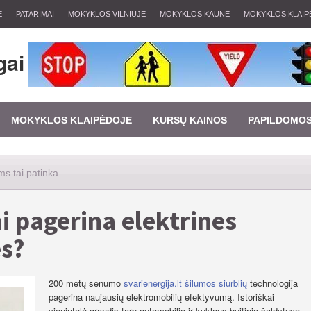
E
PATARIMAI
MOKYKLOS VILNIUJE
MOKYKLOS KAUNE
MOKYKLOS KLAIP
gai
MOKYKLOS KLAIPĖDOJE
KURSŲ KAINOS
PAPILDOMO
s tai patinka
ai pagerina elektrines
es?
200 metų senumo
svarienergija.lt šilumos siurblių
technologija
pagerina naujausių elektromobilių efektyvumą. Istoriškai
vienintelė grandis tarp automobilio ir kuklaus buitinio šaldytuvo