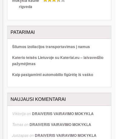
PATARIMAI
Šilumos izoliacijos transportavimas į namus
Katerio teisės Lietuvoje su Kateriai.eu – laivavedžio
pažymėjimas
Kaip pasigaminti automobilio figūrėlę iš vaško
NAUJAUSI KOMENTARAI
Viktorija
on
DRAIVERIS VAIRAVIMO MOKYKLA
Tomas
on
DRAIVERIS VAIRAVIMO MOKYKLA
Juozapas
on
DRAIVERIS VAIRAVIMO MOKYKLA