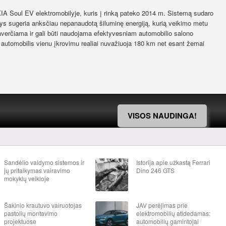
 KIA Soul EV elektromobilyje, kuris į rinką pateko 2014 m. Sistemą sudaro
lys sugeria anksčiau nepanaudotą šiluminę energiją, kurią veikimo metu
 paverčiama ir gali būti naudojama efektyvesniam automobilio salono
s automobilis vienu įkrovimu realiai nuvažiuoja 180 km net esant žemai
VISOS NAUDINGA!
Sandėlio valdymo sistemos ir
Istorija apie užkastą Ferrari
jų pritaikymas vairavimo
Dino 246 GTS
mokyklų veikloje
Šakinio krautuvo vairuotojas
JAV perėjimas prie
pastolių montavimo
elektromobilių atidedamas:
projektuose
automobilių gamintojai