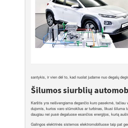
santykis, ir vien dėl to, kad nuolat judame nuo degalų degi
Šilumos siurblių automob
Karštis yra neišvengiama degančio kuro pasekmė, tačiau vo
dujomis, kurios varo stūmoklius ar turbinas, likusi šilum
daugiau nei pusė degaluose esančios energijos, kurią aušinimo
Galingos elektrinės sistemos elektromobiliuose taip pat gen