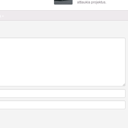
atšaukia projektus.
Ą »