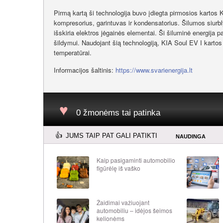
Pirmą kartą ši technologija buvo įdiegta pirmosios kartos
kompresorius, garintuvas ir kondensatorius. Šilumos siurb
išskiria elektros jėgainės elementai. Ši šiluminė energija
šildymui. Naudojant šią technologiją, KIA Soul EV I karto
temperatūrai.
Informacijos šaltinis:
https://www.svarienergija.lt
0 žmonėms tai patinka
JUMS TAIP PAT GALI PATIKTI
NAUDINGA
Kaip pasigaminti automobilio
figūrėlę iš vaško
Žaidimai važiuojant
automobiliu – idėjos šeimos
kelionėms