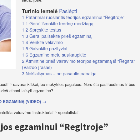
Turinio lentelė
Paslėpti
1
Patarimai ruošiantis teorijos egzaminui “Regitroje”
1.1
Gerai išmokite teorinę medžiagą
1.2
Spręskite testus
1.3
Gerai pailsėkite prieš egzaminą
1.4
Venkite vėlavimo
1.5
Galvokite pozityviai
1.6
Egzamino metu susikaupkite
2
Atmintinė prieš vairavimo teorijos egzaminą iš “Regitra”
(Vaizdo įrašas)
3
Neišlaikymas – ne pasaulio pabaiga
uošti ir savarankiškai, be mokyklos pagalbos. Nors čia pasiruošimas ir bus
 prieš einant laikyti egzamino?
O EGZAMINĄ (VIDEO) →
eikia vairavimo instruktoriai ir specialistai.
ijos egzaminui “Regitroje”