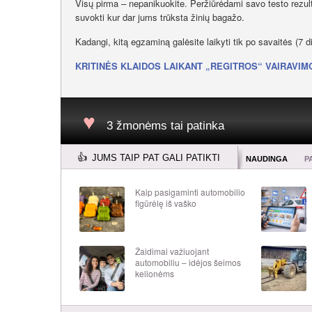
Visų pirma – nepanikuokite. Peržiūrėdami savo testo rezulta
suvokti kur dar jums trūksta žinių bagažo.
Kadangi, kitą egzaminą galėsite laikyti tik po savaitės (7 d
KRITINĖS KLAIDOS LAIKANT „REGITROS“ VAIRAVIM
3 žmonėms tai patinka
JUMS TAIP PAT GALI PATIKTI
NAUDINGA
P
Kaip pasigaminti automobilio
figūrėlę iš vaško
Žaidimai važiuojant
automobiliu – idėjos šeimos
kelionėms