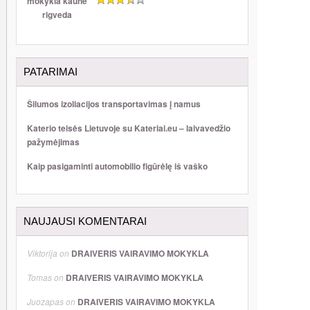
PATARIMAI
Šilumos izoliacijos transportavimas į namus
Katerio teisės Lietuvoje su Kateriai.eu – laivavedžio
pažymėjimas
Kaip pasigaminti automobilio figūrėlę iš vaško
NAUJAUSI KOMENTARAI
Viktorija
on
DRAIVERIS VAIRAVIMO MOKYKLA
Tomas
on
DRAIVERIS VAIRAVIMO MOKYKLA
Juozapas
on
DRAIVERIS VAIRAVIMO MOKYKLA