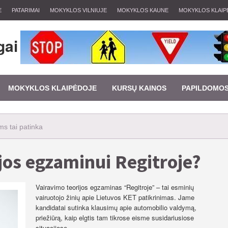
E
PATARIMAI
MOKYKLOS VILNIUJE
MOKYKLOS KAUNE
MOKYKLOS KLAIP
gai
MOKYKLOS KLAIPĖDOJE
KURSŲ KAINOS
PAPILDOMO
s tai patinka
ijos egzaminui Regitroje?
Vairavimo teorijos egzaminas “Regitroje” – tai esminių
vairuotojo žinių apie Lietuvos KET patikrinimas. Jame
kandidatai sutinka klausimų apie automobilio valdymą,
priežiūrą, kaip elgtis tam tikrose eisme susidariusiose
situacijose.