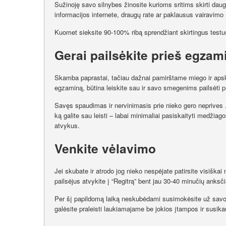
Sužinoję savo silnybes žinosite kurioms sritims skirti dau
informacijos internete, draugų rate ar paklausus vairavimo
Kuomet sieksite 90-100% ribą sprendžiant skirtingus testu
Gerai pailsėkite prieš egzam
Skamba paprastai, tačiau dažnai pamirštame miego ir apsk
egzaminą, būtina leiskite sau ir savo smegenims pailsėti p
Savęs spaudimas ir nervinimasis prie nieko gero neprives . 
ką galite sau leisti – labai minimaliai pasiskaityti medžiag
atvykus.
Venkite vėlavimo
Jei skubate ir atrodo jog nieko nespėjate patirsite visiškai
pailsėjus atvykite į “Regitrą” bent jau 30-40 minučių anksči
Per šį papildomą laiką neskubėdami susimokėsite už savo e
galėsite praleisti laukiamajame be jokios įtampos ir susika