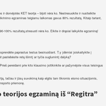
s ir domėjotės KET teorija – bijoti nėra ko. Nestresuokite ir nusiteikite
atikrinimo egzaminas teigiamu laikomas gavus 80% rezultatą. Kitaip tariant,
0-100% rezultatą,stresuoti nėra ko. Eikite ir drąsiai laikykite egzaminą!
sprendėte paprastus testus besiruošiant. T.y įdėmiai įsiskaitykite į
 pastebėsite retą išimtį ar tyčia suglumintį dalyką?
ieš pereidami prie kito klausimo įsitikinkite ar pažymėjote visus teisingus
riją, tačiau ir jūsų suvokimą kaip elgtis tam tikromis eismo situacijomis,
ansporto priemonę.
 teorijos egzaminą iš “Regitra”