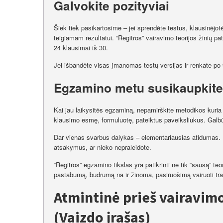
Galvokite pozityviai
Šiek tiek pasikartosime – jei sprendėte testus, klausinėjotė
teigiamam rezultatui. “Regitros” vairavimo teorijos žinių p
24 klausimai iš 30.
Jei išbandėte visas įmanomas testų versijas ir renkate po 9
Egzamino metu susikaupkite
Kai jau laikysitės egzaminą, nepamirškite metodikos kuria 
klausimo esmę, formuluotę, pateiktus paveiksliukus. Galbūt
Dar vienas svarbus dalykas – elementariausias atidumas. Pr
atsakymus, ar nieko nepraleidote.
“Regitros” egzamino tikslas yra patikrinti ne tik “sausą” teo
pastabumą, budrumą na ir žinoma, pasiruošimą vairuoti tr
Atmintinė prieš vairavimo
(Vaizdo įrašas)