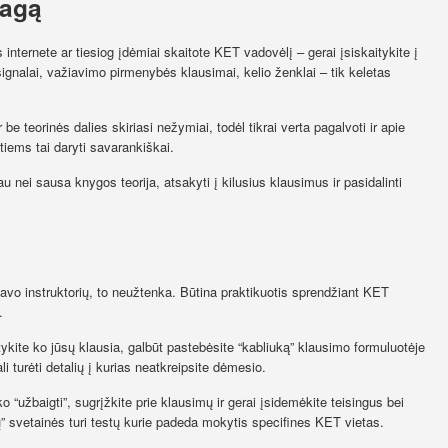
iagą
nternete ar tiesiog įdėmiai skaitote KET vadovėlį – gerai įsiskaitykite į
ignalai, važiavimo pirmenybės klausimai, kelio ženklai – tik keletas
e teorinės dalies skiriasi nežymiai, todėl tikrai verta pagalvoti ir apie
ntiems tai daryti savarankiškai.
 nei sausa knygos teorija, atsakyti į kilusius klausimus ir pasidalinti
savo instruktorių, to neužtenka. Būtina praktikuotis sprendžiant KET
.
tykite ko jūsų klausia, galbūt pastebėsite “kabliuką” klausimo formuluotėje
i turėti detalių į kurias neatkreipsite dėmesio.
“užbaigti”, sugrįžkite prie klausimų ir gerai įsidemėkite teisingus bei
” svetainės turi testų kurie padeda mokytis specifines KET vietas.