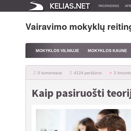
PAGRINDINIS
API
Vairavimo mokyklų reitin
MOKYKLOS VILNIUJE
MOKYKLOS KAUNE
0 komentarai
4124 peržiūros
3 žmonėm
Kaip pasiruošti teor