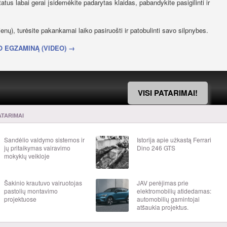
tus labai gerai įsidemėkite padarytas klaidas, pabandykite pasigilinti ir
ienų), turėsite pakankamai laiko pasiruošti ir patobulinti savo silpnybes.
O EGZAMINĄ (VIDEO) →
VISI PATARIMAI!
ATARIMAI
Sandėlio valdymo sistemos ir
Istorija apie užkastą Ferrari
jų pritaikymas vairavimo
Dino 246 GTS
mokyklų veikloje
Šakinio krautuvo vairuotojas
JAV perėjimas prie
pastolių montavimo
elektromobilių atidedamas:
projektuose
automobilių gamintojai
atšaukia projektus.