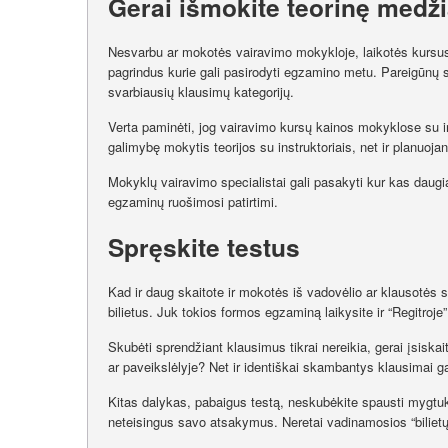
Gerai išmokite teorinę medž
Nesvarbu ar mokotės vairavimo mokykloje, laikotės kursus i
pagrindus kurie gali pasirodyti egzamino metu. Pareigūnų s
svarbiausių klausimų kategorijų.
Verta paminėti, jog vairavimo kursų kainos mokyklose su ir b
galimybę mokytis teorijos su instruktoriais, net ir planuoja
Mokyklų vairavimo specialistai gali pasakyti kur kas daugiau
egzaminų ruošimosi patirtimi.
Spręskite testus
Kad ir daug skaitote ir mokotės iš vadovėlio ar klausotės 
bilietus. Juk tokios formos egzaminą laikysite ir “Regitroje”
Skubėti sprendžiant klausimus tikrai nereikia, gerai įsiskai
ar paveikslėlyje? Net ir identiškai skambantys klausimai gal
Kitas dalykas, pabaigus testą, neskubėkite spausti mygtuko 
neteisingus savo atsakymus. Neretai vadinamosios “bilietų