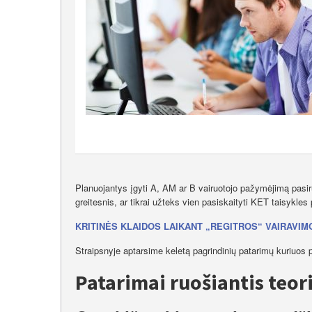
Planuojantys įgyti A, AM ar B vairuotojo pažymėjimą pasir
greitesnis, ar tikrai užteks vien pasiskaityti KET taisykles
KRITINĖS KLAIDOS LAIKANT „REGITROS“ VAIRAVIM
Straipsnyje aptarsime keletą pagrindinių patarimų kuriuos pat
Patarimai ruošiantis teor