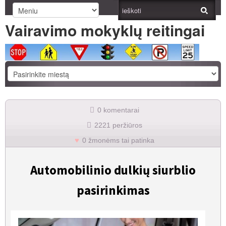
Vairavimo mokyklų reitingai
0 komentarai
2221 peržiūros
0 žmonėms tai patinka
Automobilinio dulkių siurblio
pasirinkimas