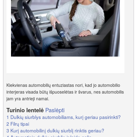
Kiekvienas automobilių entuziastas nori, kad jo automobilio
interjeras visada būtų išpuoselėtas ir švarus, nes automobilis
jam yra antrieji namai.
Paslėpti
Turinio lentelė
1
Dulkių siurblys automobiliams, kurį geriau pasirinkti?
2
Filrų tipai
3
Kurį automobilinį dulkių siurblį rinktis geriau?
4
Automatinio dulkių siurblio ir laido galia