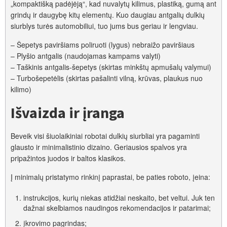
„kompaktišką padėjėją“, kad nuvalytų kilimus, plastiką, gumą ant
grindų ir daugybę kitų elementų. Kuo daugiau antgalių dulkių
siurblys turės automobiliui, tuo jums bus geriau ir lengviau.
– Šepetys paviršiams poliruoti (lygus) nebraižo paviršiaus
– Plyšio antgalis (naudojamas kampams valyti)
– Taškinis antgalis-šepetys (skirtas minkštų apmušalų valymui)
– Turbošepetėlis (skirtas pašalinti vilną, krūvas, plaukus nuo
kilimo)
Išvaizda ir įranga
Beveik visi šiuolaikiniai robotai dulkių siurbliai yra pagaminti
glausto ir minimalistinio dizaino. Geriausios spalvos yra
pripažintos juodos ir baltos klasikos.
Į minimalų pristatymo rinkinį paprastai, be paties roboto, įeina:
instrukcijos, kurių niekas atidžiai neskaito, bet veltui. Juk ten
dažnai skelbiamos naudingos rekomendacijos ir patarimai;
įkrovimo pagrindas;