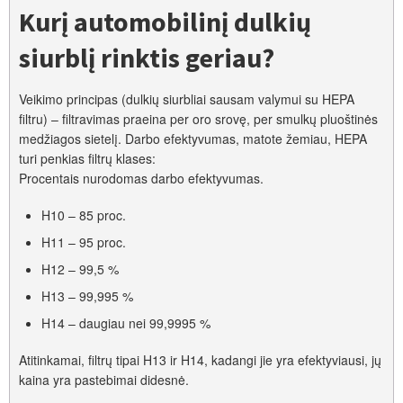
Kurį automobilinį dulkių
siurblį rinktis geriau?
Veikimo principas (dulkių siurbliai sausam valymui su HEPA
filtru) – filtravimas praeina per oro srovę, per smulkų pluoštinės
medžiagos sietelį. Darbo efektyvumas, matote žemiau, HEPA
turi penkias filtrų klases:
Procentais nurodomas darbo efektyvumas.
H10 – 85 proc.
H11 – 95 proc.
H12 – 99,5 %
H13 – 99,995 %
H14 – daugiau nei 99,9995 %
Atitinkamai, filtrų tipai H13 ir H14, kadangi jie yra efektyviausi, jų
kaina yra pastebimai didesnė.