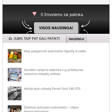
0 žmonėms tai patinka
VISOS NAUDINGA!
JUMS TAIP PAT GALI PATIKTI
NAUDINGA
Kaip pasigaminti automobilio figūrėlę iš vaško
Sandėlio valdymo sistemos ir jų pritaikymas
vairavimo mokyklų veikloje
Istorija apie užkastą Ferrari Dino 246 GTS
Žaidimai važiuojant automobiliu – idėjos
šeimos kelionėms