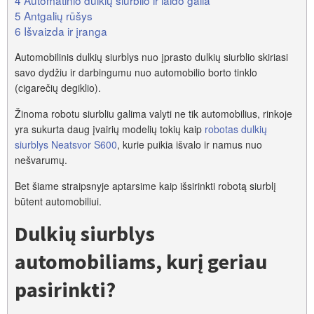
5
Antgalių rūšys
6
Išvaizda ir įranga
Automobilinis dulkių siurblys nuo įprasto dulkių siurblio skiriasi
savo dydžiu ir darbingumu nuo automobilio borto tinklo
(cigarečių degiklio).
Žinoma robotu siurbliu galima valyti ne tik automobilius, rinkoje
yra sukurta daug įvairių modelių tokių kaip
robotas dulkių
siurblys Neatsvor S600
, kurie puikia išvalo ir namus nuo
nešvarumų.
Bet šiame straipsnyje aptarsime kaip išsirinkti robotą siurblį
būtent automobiliui.
Dulkių siurblys
automobiliams, kurį geriau
pasirinkti?