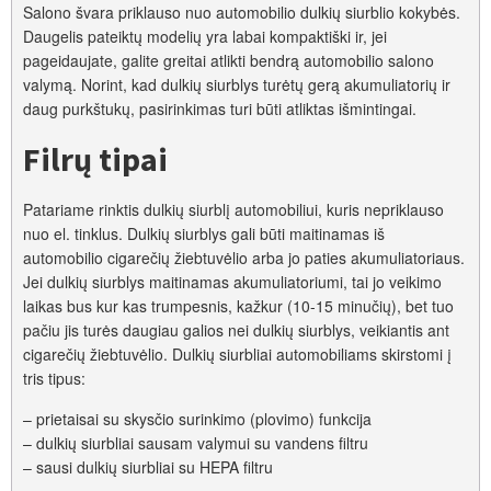
Salono švara priklauso nuo automobilio dulkių siurblio kokybės.
Daugelis pateiktų modelių yra labai kompaktiški ir, jei
pageidaujate, galite greitai atlikti bendrą automobilio salono
valymą. Norint, kad dulkių siurblys turėtų gerą akumuliatorių ir
daug purkštukų, pasirinkimas turi būti atliktas išmintingai.
Filrų tipai
Patariame rinktis dulkių siurblį automobiliui, kuris nepriklauso
nuo el. tinklus. Dulkių siurblys gali būti maitinamas iš
automobilio cigarečių žiebtuvėlio arba jo paties akumuliatoriaus.
Jei dulkių siurblys maitinamas akumuliatoriumi, tai jo veikimo
laikas bus kur kas trumpesnis, kažkur (10-15 minučių), bet tuo
pačiu jis turės daugiau galios nei dulkių siurblys, veikiantis ant
cigarečių žiebtuvėlio. Dulkių siurbliai automobiliams skirstomi į
tris tipus:
– prietaisai su skysčio surinkimo (plovimo) funkcija
– dulkių siurbliai sausam valymui su vandens filtru
– sausi dulkių siurbliai su HEPA filtru