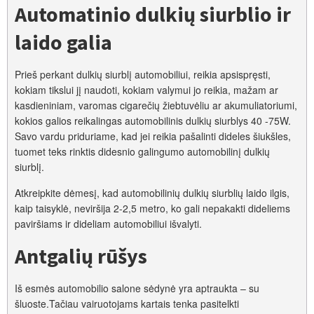
Automatinio dulkių siurblio ir
laido galia
Prieš perkant dulkių siurblį automobiliui, reikia apsispręsti,
kokiam tikslui jį naudoti, kokiam valymui jo reikia, mažam ar
kasdieniniam, varomas cigarečių žiebtuvėliu ar akumuliatoriumi,
kokios galios reikalingas automobilinis dulkių siurblys 40 -75W.
Savo vardu priduriame, kad jei reikia pašalinti dideles šiukšles,
tuomet teks rinktis didesnio galingumo automobilinį dulkių
siurblį.
Atkreipkite dėmesį, kad automobilinių dulkių siurblių laido ilgis,
kaip taisyklė, neviršija 2-2,5 metro, ko gali nepakakti dideliems
paviršiams ir dideliam automobiliui išvalyti.
Antgalių rūšys
Iš esmės automobilio salone sėdynė yra aptraukta – su
šluoste.Tačiau vairuotojams kartais tenka pasitelkti