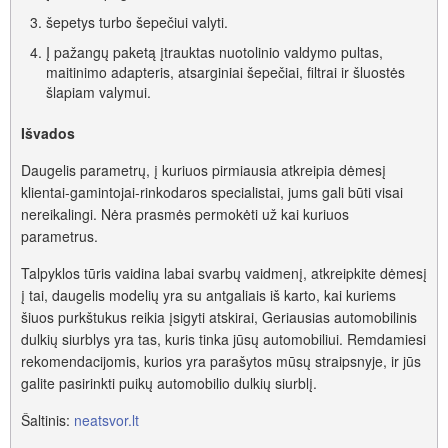
šepetys turbo šepečiui valyti.
Į pažangų paketą įtrauktas nuotolinio valdymo pultas,
maitinimo adapteris, atsarginiai šepečiai, filtrai ir šluostės
šlapiam valymui.
Išvados
Daugelis parametrų, į kuriuos pirmiausia atkreipia dėmesį
klientai-gamintojai-rinkodaros specialistai, jums gali būti visai
nereikalingi. Nėra prasmės permokėti už kai kuriuos
parametrus.
Talpyklos tūris vaidina labai svarbų vaidmenį, atkreipkite dėmesį
į tai, daugelis modelių yra su antgaliais iš karto, kai kuriems
šiuos purkštukus reikia įsigyti atskirai, Geriausias automobilinis
dulkių siurblys yra tas, kuris tinka jūsų automobiliui. Remdamiesi
rekomendacijomis, kurios yra parašytos mūsų straipsnyje, ir jūs
galite pasirinkti puikų automobilio dulkių siurblį.
Šaltinis:
neatsvor.lt