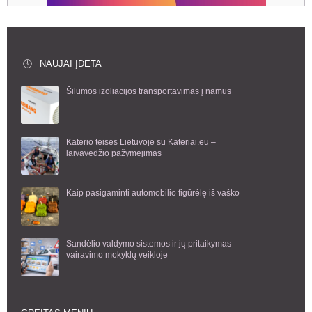
NAUJAI ĮDETA
Šilumos izoliacijos transportavimas į namus
Katerio teisės Lietuvoje su Kateriai.eu –
laivavedžio pažymėjimas
Kaip pasigaminti automobilio figūrėlę iš vaško
Sandėlio valdymo sistemos ir jų pritaikymas
vairavimo mokyklų veikloje