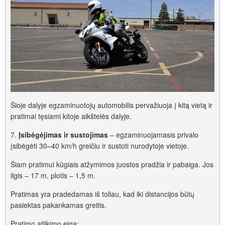
Šioje dalyje egzaminuotojų automobilis pervažiuoja į kitą vietą ir
pratimai tęsiami kitoje aikštelės dalyje.
7.
Įsibėgėjimas ir sustojimas
– egzaminuojamasis privalo
įsibėgėti 30–40 km/h greičiu ir sustoti nurodytoje vietoje.
Šiam pratimui kūgiais atžymimos juostos pradžia ir pabaiga. Jos
ilgis – 17 m, plotis – 1,5 m.
Pratimas yra pradedamas iš toliau, kad iki distancijos būtų
pasiektas pakankamas greitis.
Pratimo atlikimo eiga: