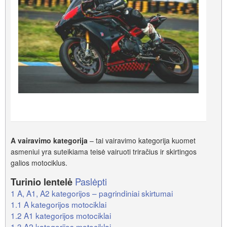
A vairavimo kategorija
– tai vairavimo kategorija kuomet
asmeniui yra suteikiama teisė vairuoti triračius ir skirtingos
galios motociklus.
Paslėpti
Turinio lentelė
1
A, A1, A2 kategorijos – pagrindiniai skirtumai
1.1
A kategorijos motociklai
1.2
A1 kategorijos motociklai
1.3
A2 kategorijos motociklai