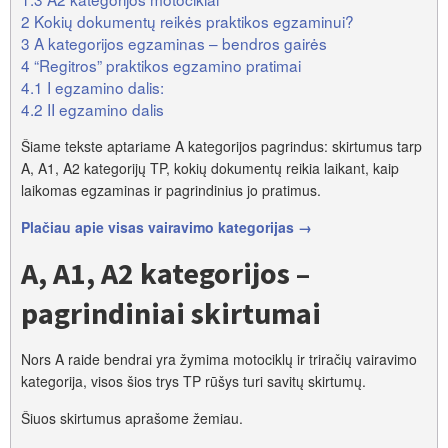
2
Kokių dokumentų reikės praktikos egzaminui?
3
A kategorijos egzaminas – bendros gairės
4
“Regitros” praktikos egzamino pratimai
4.1
I egzamino dalis:
4.2
II egzamino dalis
Šiame tekste aptariame A kategorijos pagrindus: skirtumus tarp
A, A1, A2 kategorijų TP, kokių dokumentų reikia laikant, kaip
laikomas egzaminas ir pagrindinius jo pratimus.
Plačiau apie visas vairavimo kategorijas →
A, A1, A2 kategorijos –
pagrindiniai skirtumai
Nors A raide bendrai yra žymima motociklų ir triračių vairavimo
kategorija, visos šios trys TP rūšys turi savitų skirtumų.
Šiuos skirtumus aprašome žemiau.