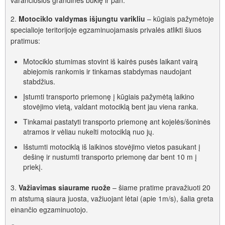
varančiosios grandinės būklę ir pan.
2.
Motociklo valdymas išjungtu varikliu
– kūgiais pažymėtoje
specialioje teritorijoje egzaminuojamasis privalės atlikti šiuos
pratimus:
Motociklo stumimas stovint iš kairės pusės laikant vairą
abiejomis rankomis ir tinkamas stabdymas naudojant
stabdžius.
Įstumti transporto priemonę į kūgiais pažymėtą laikino
stovėjimo vietą, valdant motociklą bent jau viena ranka.
Tinkamai pastatyti transporto priemonę ant kojelės/šoninės
atramos ir vėliau nukelti motociklą nuo jų.
Išstumti motociklą iš laikinos stovėjimo vietos pasukant į
dešinę ir nustumti transporto priemonę dar bent 10 m į
priekį.
3.
Važiavimas siaurame ruože
– šiame pratime pravažiuoti 20
m atstumą siaura juosta, važiuojant lėtai (apie 1m/s), šalia greta
einančio egzaminuotojo.