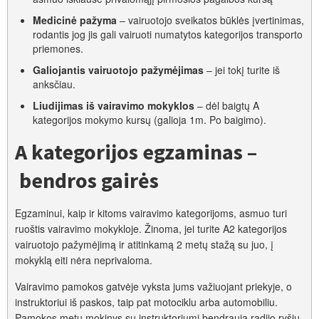
Medicinė pažyma
– vairuotojo sveikatos būklės įvertinimas,
rodantis jog jis gali vairuoti numatytos kategorijos transporto
priemones.
Galiojantis vairuotojo pažymėjimas
– jei tokį turite iš
anksčiau.
Liudijimas iš vairavimo mokyklos
– dėl baigtų A
kategorijos mokymo kursų (galioja 1m. Po baigimo).
A kategorijos egzaminas –
bendros gairės
Egzaminui, kaip ir kitoms vairavimo kategorijoms, asmuo turi
ruoštis vairavimo mokykloje. Žinoma, jei turite A2 kategorijos
vairuotojo pažymėjimą ir atitinkamą 2 metų stažą su juo, į
mokyklą eiti nėra neprivaloma.
Vairavimo pamokos gatvėje vyksta jums važiuojant priekyje, o
instruktoriui iš paskos, taip pat motociklu arba automobiliu.
Pamokos metu mokinys su instruktoriumi bendrauja radijo ryšiu.