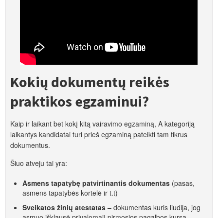
Kokių dokumentų reikės
praktikos egzaminui?
Kaip ir laikant bet kokį kitą vairavimo egzaminą, A kategoriją
laikantys kandidatai turi prieš egzaminą pateikti tam tikrus
dokumentus.
Šiuo atveju tai yra:
Asmens tapatybę patvirtinantis dokumentas
(pasas,
asmens tapatybės kortelė ir t.t)
Sveikatos žinių atestatas
– dokumentas kuris liudija, jog
asmuo išklausė privalomąjį pirmosios pagalbos kursą