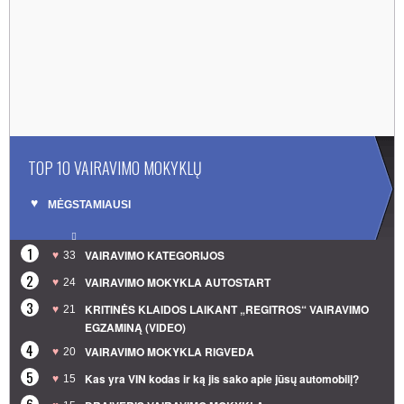
TOP 10 VAIRAVIMO MOKYKLŲ
MĖGSTAMIAUSI
1
VAIRAVIMO KATEGORIJOS
33
2
VAIRAVIMO MOKYKLA AUTOSTART
24
3
KRITINĖS KLAIDOS LAIKANT „REGITROS“ VAIRAVIMO
21
EGZAMINĄ (VIDEO)
4
VAIRAVIMO MOKYKLA RIGVEDA
20
5
Kas yra VIN kodas ir ką jis sako apie jūsų automobilį?
15
6