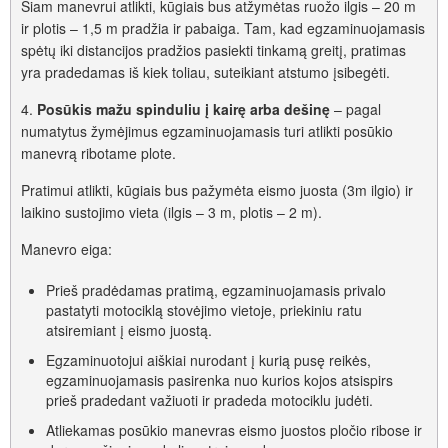
Šiam manevrui atlikti, kūgiais bus atžymėtas ruožo ilgis – 20 m
ir plotis – 1,5 m pradžia ir pabaiga. Tam, kad egzaminuojamasis
spėtų iki distancijos pradžios pasiekti tinkamą greitį, pratimas
yra pradedamas iš kiek toliau, suteikiant atstumo įsibegėti.
4.
Posūkis mažu spinduliu į kairę arba dešinę
– pagal
numatytus žymėjimus egzaminuojamasis turi atlikti posūkio
manevrą ribotame plote.
Pratimui atlikti, kūgiais bus pažymėta eismo juosta (3m ilgio) ir
laikino sustojimo vieta (ilgis – 3 m, plotis – 2 m).
Manevro eiga:
Prieš pradėdamas pratimą, egzaminuojamasis privalo
pastatyti motociklą stovėjimo vietoje, priekiniu ratu
atsiremiant į eismo juostą.
Egzaminuotojui aiškiai nurodant į kurią pusę reikės,
egzaminuojamasis pasirenka nuo kurios kojos atsispirs
prieš pradedant važiuoti ir pradeda motociklu judėti.
Atliekamas posūkio manevras eismo juostos pločio ribose ir