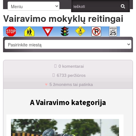
Vairavimo mokyklų reitingai
0 komentarai
6733 peržiūros
5 žmonėms tai patinka
A Vairavimo kategorija