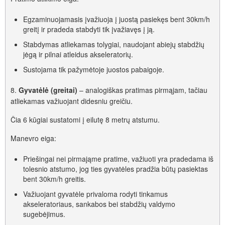
Egzaminuojamasis įvažiuoja į juostą pasiekęs bent 30km/h
greitį ir pradeda stabdyti tik įvažiavęs į ją.
Stabdymas atliekamas tolygiai, naudojant abiejų stabdžių
jėgą ir pilnai atleidus akseleratorių.
Sustojama tik pažymėtoje juostos pabaigoje.
8.
Gyvatėlė (greitai)
– analogiškas pratimas pirmąjam, tačiau
atliekamas važiuojant didesniu greičiu.
Čia 6 kūgiai sustatomi į eilutę 8 metrų atstumu.
Manevro eiga:
Priešingai nei pirmająme pratime, važiuoti yra pradedama iš
tolesnio atstumo, jog ties gyvatėles pradžia būtų pasiektas
bent 30km/h greitis.
Važiuojant gyvatėle privaloma rodyti tinkamus
akseleratoriaus, sankabos bei stabdžių valdymo
sugebėjimus.