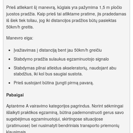
Prieš atliekant šį manevrą, kūgiais yra pažymima 1,5 m pločio
juostos pradžia. Kaip prieš tai atliktame pratime, jis pradedamas
iš šiek tiek toliau, jog iki distancijos pradžios būtų pasiektas
50km/h greitis.
Manevro eiga:
Įvažiavimas į distanciją bent jau 50km/h greičiu
Stabdymo pradžia sulaukus egzaminuotojo signalo
Stabdymas pilnai atleidus akseleratorių, naudojant abu
stabdžius, iki kol bus saugiai sustota.
Prieš sustojant būtina įjungti pirmą pavarą.
Pabaigai
Aptarėme A vairavimo kategorijos pagrindus. Norint sėkmingai
išlaikyti praktikos egzaminą, būtina pademonstruoti gerus savo
sugebėjimus egzaminuotojui, skirtingose situacijose
(pratimuose) bei nusimatyti bendriniais transporto priemonių
klausimais.