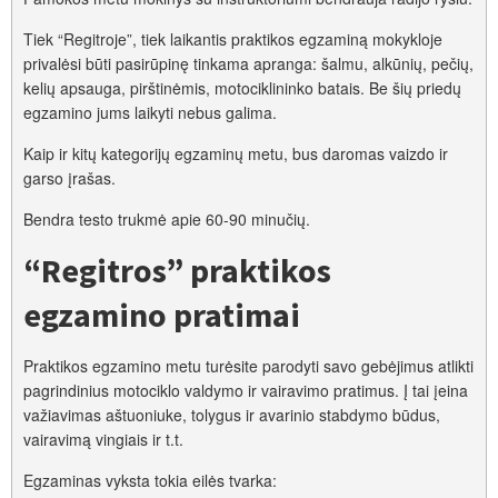
Tiek “Regitroje”, tiek laikantis praktikos egzaminą mokykloje
privalėsi būti pasirūpinę tinkama apranga: šalmu, alkūnių, pečių,
kelių apsauga, pirštinėmis, motociklininko batais. Be šių priedų
egzamino jums laikyti nebus galima.
Kaip ir kitų kategorijų egzaminų metu, bus daromas vaizdo ir
garso įrašas.
Bendra testo trukmė apie 60-90 minučių.
“Regitros” praktikos
egzamino pratimai
Praktikos egzamino metu turėsite parodyti savo gebėjimus atlikti
pagrindinius motociklo valdymo ir vairavimo pratimus. Į tai įeina
važiavimas aštuoniuke, tolygus ir avarinio stabdymo būdus,
vairavimą vingiais ir t.t.
Egzaminas vyksta tokia eilės tvarka: