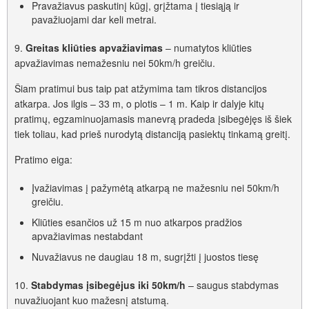
Pravažiavus paskutinį kūgį, grįžtama į tiesiąją ir
pavažiuojami dar keli metrai.
9.
Greitas kliūties apvažiavimas
– numatytos kliūties
apvažiavimas nemažesniu nei 50km/h greičiu.
Šiam pratimui bus taip pat atžymima tam tikros distancijos
atkarpa. Jos ilgis – 33 m, o plotis – 1 m. Kaip ir dalyje kitų
pratimų, egzaminuojamasis manevrą pradeda įsibegėjęs iš šiek
tiek toliau, kad prieš nurodytą distanciją pasiektų tinkamą greitį.
Pratimo eiga:
Įvažiavimas į pažymėtą atkarpą ne mažesniu nei 50km/h
greičiu.
Kliūties esančios už 15 m nuo atkarpos pradžios
apvažiavimas nestabdant
Nuvažiavus ne daugiau 18 m, sugrįžti į juostos tiesę
10.
Stabdymas įsibegėjus iki 50km/h
– saugus stabdymas
nuvažiuojant kuo mažesnį atstumą.