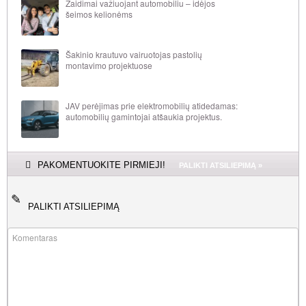
Žaidimai važiuojant automobiliu – idėjos
šeimos kelionėms
Šakinio krautuvo vairuotojas pastolių
montavimo projektuose
JAV perėjimas prie elektromobilių atidedamas:
automobilių gamintojai atšaukia projektus.
PAKOMENTUOKITE PIRMIEJI!
PALIKTI ATSILIEPIMĄ »
PALIKTI ATSILIEPIMĄ