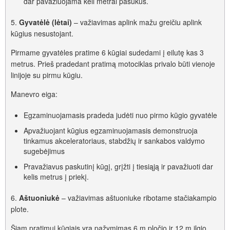
dar pavažiuojama keli metrai pasukus.
5.
Gyvatėlė (lėtai)
– važiavimas aplink mažu greičiu aplink
kūgius nesustojant.
Pirmame gyvatėles pratime 6 kūgiai sudedami į eilutę kas 3
metrus. Prieš pradedant pratimą motociklas privalo būti vienoje
linijoje su pirmu kūgiu.
Manevro eiga:
Egzaminuojamasis pradeda judėti nuo pirmo kūgio gyvatėle
Apvažiuojant kūgius egzaminuojamasis demonstruoja
tinkamus akceleratoriaus, stabdžių ir sankabos valdymo
sugebėjimus
Pravažiavus paskutinį kūgį, grįžti į tiesiąją ir pavažiuoti dar
kelis metrus į priekį.
6.
Aštuoniukė
– važiavimas aštuoniuke ribotame stačiakampio
plote.
Šiam pratimui kūgiais yra pažymimas 6 m pločio ir 12 m ilgio