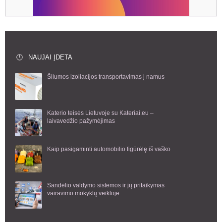
NAUJAI ĮDETA
Šilumos izoliacijos transportavimas į namus
Katerio teisės Lietuvoje su Kateriai.eu –
laivavedžio pažymėjimas
Kaip pasigaminti automobilio figūrėlę iš vaško
Sandėlio valdymo sistemos ir jų pritaikymas
vairavimo mokyklų veikloje