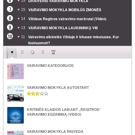
DRAIVERIS VAIRAVIMO MOKYKLA
15
7
VAIRAVIMO MOKYKLA MOBILŪS ŽMONĖS
15
8
Vilniaus Regitros vairavimo maršrutai (Video)
14
9
VAIRAVIMO MOKYKLA LAUKININKŲ VM
13
10
Vairavimo aikštelės Vilniuje ir kituose miestuose. Kur
11
išsinuomoti?
VAIRAVIMO KATEGORIJOS
VAIRAVIMO MOKYKLA AUTOSTART
KRITINĖS KLAIDOS LAIKANT „REGITROS“
VAIRAVIMO EGZAMINĄ (VIDEO)
VAIRAVIMO MOKYKLA RIGVEDA