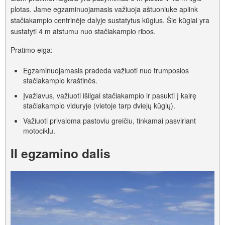
plotas. Jame egzaminuojamasis važiuoja aštuoniuke aplink
stačiakampio centrinėje dalyje sustatytus kūgius. Šie kūgiai yra
sustatyti 4 m atstumu nuo stačiakampio ribos.
Pratimo eiga:
Egzaminuojamasis pradeda važiuoti nuo trumposios
stačiakampio kraštinės.
Įvažiavus, važiuoti išilgai stačiakampio ir pasukti į kairę
stačiakampio viduryje (vietoje tarp dviejų kūgių).
Važiuoti privaloma pastoviu greičiu, tinkamai pasviriant
motociklu.
II egzamino dalis