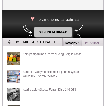
5 žmonėms tai patinka
VISI PATARIMAI!
JUMS TAIP PAT GALI PATIKTI
NAUDINGA
PATARIMAI
Kaip pasigaminti automobilio figūrėlę iš vaško
Sandėlio valdymo sistemos ir jų pritaikymas
vairavimo mokyklų veikloje
Istorija apie užkastą Ferrari Dino 246 GTS