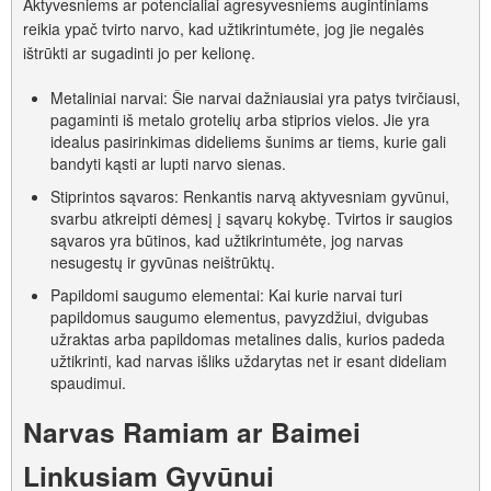
Aktyvesniems ar potencialiai agresyvesniems augintiniams
reikia ypač tvirto narvo, kad užtikrintumėte, jog jie negalės
ištrūkti ar sugadinti jo per kelionę.
Metaliniai narvai: Šie narvai dažniausiai yra patys tvirčiausi,
pagaminti iš metalo grotelių arba stiprios vielos. Jie yra
idealus pasirinkimas dideliems šunims ar tiems, kurie gali
bandyti kąsti ar lupti narvo sienas.
Stiprintos sąvaros: Renkantis narvą aktyvesniam gyvūnui,
svarbu atkreipti dėmesį į sąvarų kokybę. Tvirtos ir saugios
sąvaros yra būtinos, kad užtikrintumėte, jog narvas
nesugestų ir gyvūnas neištrūktų.
Papildomi saugumo elementai: Kai kurie narvai turi
papildomus saugumo elementus, pavyzdžiui, dvigubas
užraktas arba papildomas metalines dalis, kurios padeda
užtikrinti, kad narvas išliks uždarytas net ir esant dideliam
spaudimui.
Narvas Ramiam ar Baimei
Linkusiam Gyvūnui