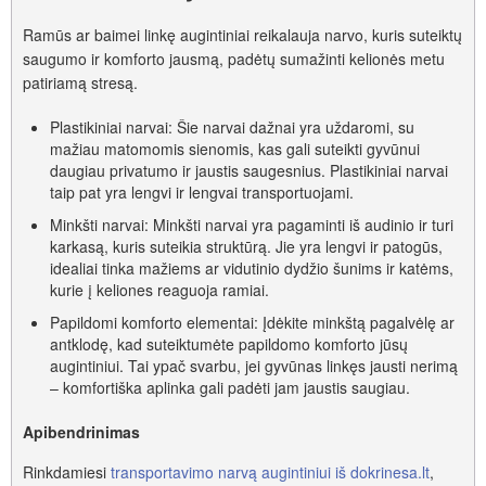
Ramūs ar baimei linkę augintiniai reikalauja narvo, kuris suteiktų
saugumo ir komforto jausmą, padėtų sumažinti kelionės metu
patiriamą stresą.
Plastikiniai narvai: Šie narvai dažnai yra uždaromi, su
mažiau matomomis sienomis, kas gali suteikti gyvūnui
daugiau privatumo ir jaustis saugesnius. Plastikiniai narvai
taip pat yra lengvi ir lengvai transportuojami.
Minkšti narvai: Minkšti narvai yra pagaminti iš audinio ir turi
karkasą, kuris suteikia struktūrą. Jie yra lengvi ir patogūs,
idealiai tinka mažiems ar vidutinio dydžio šunims ir katėms,
kurie į keliones reaguoja ramiai.
Papildomi komforto elementai: Įdėkite minkštą pagalvėlę ar
antklodę, kad suteiktumėte papildomo komforto jūsų
augintiniui. Tai ypač svarbu, jei gyvūnas linkęs jausti nerimą
– komfortiška aplinka gali padėti jam jaustis saugiau.
Apibendrinimas
Rinkdamiesi
transportavimo narvą augintiniui iš dokrinesa.lt
,