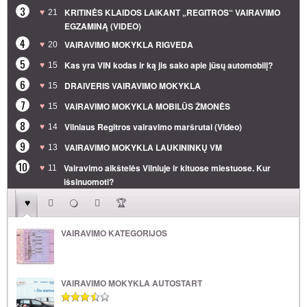
3
KRITINĖS KLAIDOS LAIKANT „REGITROS“ VAIRAVIMO
21
EGZAMINĄ (VIDEO)
4
VAIRAVIMO MOKYKLA RIGVEDA
20
5
Kas yra VIN kodas ir ką jis sako apie jūsų automobilį?
15
6
DRAIVERIS VAIRAVIMO MOKYKLA
15
7
VAIRAVIMO MOKYKLA MOBILŪS ŽMONĖS
15
8
Vilniaus Regitros vairavimo maršrutai (Video)
14
9
VAIRAVIMO MOKYKLA LAUKININKŲ VM
13
10
Vairavimo aikštelės Vilniuje ir kituose miestuose. Kur
11
išsinuomoti?
VAIRAVIMO KATEGORIJOS
VAIRAVIMO MOKYKLA AUTOSTART