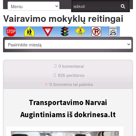
Vairavimo mokyklų reitingai
0 komentarai
826 peržiūros
0 žmonėms tai patinka
Transportavimo Narvai
Augintiniams iš dokrinesa.lt