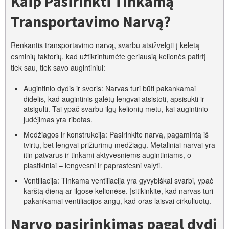
Kaip Pasirinkti Tinkamą
Transportavimo Narvą?
Renkantis transportavimo narvą, svarbu atsižvelgti į keletą
esminių faktorių, kad užtikrintumėte geriausią kelionės patirtį
tiek sau, tiek savo augintiniui:
Augintinio dydis ir svoris: Narvas turi būti pakankamai
didelis, kad augintinis galėtų lengvai atsistoti, apsisukti ir
atsigulti. Tai ypač svarbu ilgų kelionių metu, kai augintinio
judėjimas yra ribotas.
Medžiagos ir konstrukcija: Pasirinkite narvą, pagamintą iš
tvirtų, bet lengvai prižiūrimų medžiagų. Metaliniai narvai yra
itin patvarūs ir tinkami aktyvesniems augintiniams, o
plastikiniai – lengvesni ir paprastesni valyti.
Ventiliacija: Tinkama ventiliacija yra gyvybiškai svarbi, ypač
karštą dieną ar ilgose kelionėse. Įsitikinkite, kad narvas turi
pakankamai ventiliacijos angų, kad oras laisvai cirkuliuotų.
Narvo pasirinkimas pagal dydį