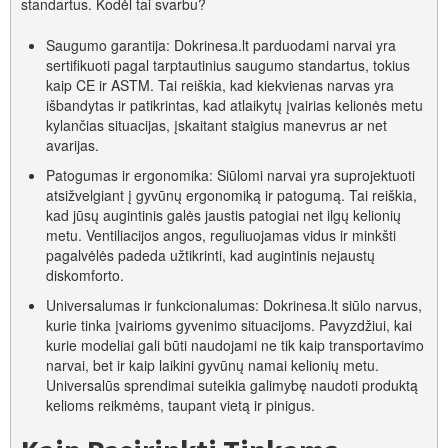
standartus. Kodėl tai svarbu?
Saugumo garantija: Dokrinesa.lt parduodami narvai yra
sertifikuoti pagal tarptautinius saugumo standartus, tokius
kaip CE ir ASTM. Tai reiškia, kad kiekvienas narvas yra
išbandytas ir patikrintas, kad atlaikytų įvairias kelionės metu
kylančias situacijas, įskaitant staigius manevrus ar net
avarijas.
Patogumas ir ergonomika: Siūlomi narvai yra suprojektuoti
atsižvelgiant į gyvūnų ergonomiką ir patogumą. Tai reiškia,
kad jūsų augintinis galės jaustis patogiai net ilgų kelionių
metu. Ventiliacijos angos, reguliuojamas vidus ir minkšti
pagalvėlės padeda užtikrinti, kad augintinis nejaustų
diskomforto.
Universalumas ir funkcionalumas: Dokrinesa.lt siūlo narvus,
kurie tinka įvairioms gyvenimo situacijoms. Pavyzdžiui, kai
kurie modeliai gali būti naudojami ne tik kaip transportavimo
narvai, bet ir kaip laikini gyvūnų namai kelionių metu.
Universalūs sprendimai suteikia galimybę naudoti produktą
kelioms reikmėms, taupant vietą ir pinigus.