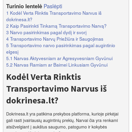
Paslėpti
Turinio lentelė
1
Kodėl Verta Rinktis Transportavimo Narvus iš
dokrinesa.lt?
2
Kaip Pasirinkti Tinkamą Transportavimo Narvą?
3
Narvo pasirinkimas pagal dydį ir svorį
4
Transportavimo Narvų Priežiūra ir Saugojimas
5
Transportavimo narvo pasirinkimas pagal augintinio
elgesį
5.1
Narvas Aktyvesniam ar Agresyvesniam Gyvūnui
5.2
Narvas Ramiam ar Baimei Linkusiam Gyvūnui
Kodėl Verta Rinktis
Transportavimo Narvus iš
dokrinesa.lt?
Dokrinesa.lt yra patikima prekybos platforma, kurioje pirkėjai
gali rasti įvairiausių augintinių prekių. Narvai čia yra renkami
atsižvelgiant į aukštus saugumo, patogumo ir kokybės