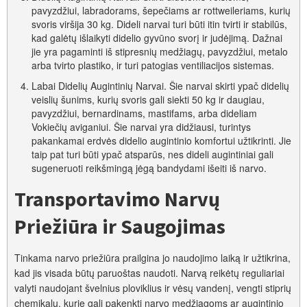
pavyzdžiui, labradorams, šepečiams ar rottweileriams, kurių
svoris viršija 30 kg. Dideli narvai turi būti itin tvirti ir stabilūs,
kad galėtų išlaikyti didelio gyvūno svorį ir judėjimą. Dažnai
jie yra pagaminti iš stipresnių medžiagų, pavyzdžiui, metalo
arba tvirto plastiko, ir turi patogias ventiliacijos sistemas.
Labai Didelių Augintinių Narvai. Šie narvai skirti ypač didelių
veislių šunims, kurių svoris gali siekti 50 kg ir daugiau,
pavyzdžiui, bernardinams, mastifams, arba dideliam
Vokiečių aviganiui. Šie narvai yra didžiausi, turintys
pakankamai erdvės didelio augintinio komfortui užtikrinti. Jie
taip pat turi būti ypač atsparūs, nes dideli augintiniai gali
sugeneruoti reikšmingą jėgą bandydami išeiti iš narvo.
Transportavimo Narvų
Priežiūra ir Saugojimas
Tinkama narvo priežiūra prailgina jo naudojimo laiką ir užtikrina,
kad jis visada būtų paruoštas naudoti. Narvą reikėtų reguliariai
valyti naudojant švelnius ploviklius ir vėsų vandenį, vengti stiprių
chemikalų, kurie gali pakenkti narvo medžiagoms ar augintinio