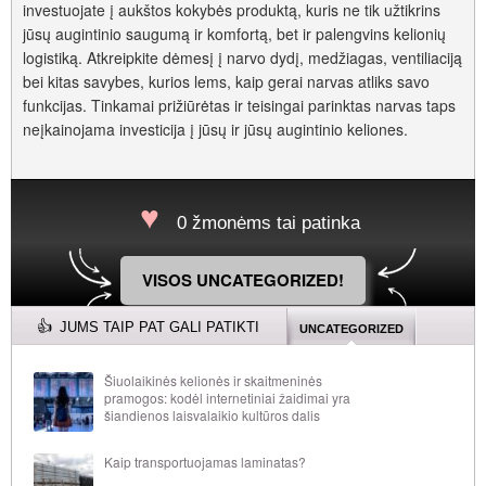
investuojate į aukštos kokybės produktą, kuris ne tik užtikrins
jūsų augintinio saugumą ir komfortą, bet ir palengvins kelionių
logistiką. Atkreipkite dėmesį į narvo dydį, medžiagas, ventiliaciją
bei kitas savybes, kurios lems, kaip gerai narvas atliks savo
funkcijas. Tinkamai prižiūrėtas ir teisingai parinktas narvas taps
neįkainojama investicija į jūsų ir jūsų augintinio keliones.
0 žmonėms tai patinka
VISOS UNCATEGORIZED!
JUMS TAIP PAT GALI PATIKTI
UNCATEGORIZED
Šiuolaikinės kelionės ir skaitmeninės
pramogos: kodėl internetiniai žaidimai yra
šiandienos laisvalaikio kultūros dalis
Kaip transportuojamas laminatas?