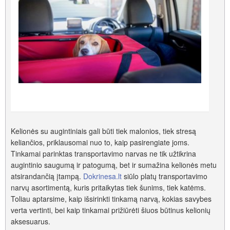
Kelionės su augintiniais gali būti tiek malonios, tiek stresą
keliančios, priklausomai nuo to, kaip pasirengiate joms.
Tinkamai parinktas transportavimo narvas ne tik užtikrina
augintinio saugumą ir patogumą, bet ir sumažina kelionės metu
atsirandančią įtampą.
Dokrinesa.lt
siūlo platų transportavimo
narvų asortimentą, kuris pritaikytas tiek šunims, tiek katėms.
Toliau aptarsime, kaip išsirinkti tinkamą narvą, kokias savybes
verta vertinti, bei kaip tinkamai prižiūrėti šiuos būtinus kelionių
aksesuarus.