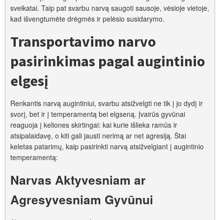
sveikatai. Taip pat svarbu narvą saugoti sausoje, vėsioje vietoje,
kad išvengtumėte drėgmės ir pelėsio susidarymo.
Transportavimo narvo
pasirinkimas pagal augintinio
elgesį
Renkantis narvą augintiniui, svarbu atsižvelgti ne tik į jo dydį ir
svorį, bet ir į temperamentą bei elgseną. Įvairūs gyvūnai
reaguoja į keliones skirtingai: kai kurie išlieka ramūs ir
atsipalaidavę, o kiti gali jausti nerimą ar net agresiją. Štai
keletas patarimų, kaip pasirinkti narvą atsižvelgiant į augintinio
temperamentą:
Narvas Aktyvesniam ar
Agresyvesniam Gyvūnui