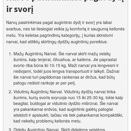
ir svorį
Narvų pasirinkimas pagal augintinio dydį ir svorį yra labai
svarbus, nes tai tiesiogiai veikia jų komfortą ir saugumą kelionės
metu. Yra keletas pagrindinių kategorijų, į kurias skirstomi
narvai, kad atitiktų skirtingų dydžių augintinių poreikius:
Mažų Augintinių Narvai. Šie narvai skirti mažų veislių
šunims, kaip terjerai, čihuahua, ar katėms. Jie paprastai
svorio riba būna iki 10-15 kg. Maži narvai yra lengvesni ir
nešiojami, todėl juos lengva transportuoti ir laikyti. Dažnai
šie narvai turi papildomas rankenas ar diržus, kad būtų
patogu nešioti rankoje ar per petį.
Vidutinių Augintinių Narvai. Vidutinių dydžių narvai tinka
šunims, kurių svoris svyruoja nuo 15 iki 25-30 kg, tokie kaip
beagliai, buldogai ar vidutinio dydžio mišrūnai. Šie narvai
yra pakankamai erdvūs, kad augintinis galėtų patogiai
atsistoti ir apsisukti, tačiau vis tiek pakankamai kompaktiški,
kad nekeltų problemų kelionės metu.
Didelių Augintinių Narvai. Skirti didelėms veislėms,