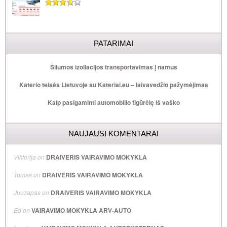
PATARIMAI
Šilumos izoliacijos transportavimas į namus
Katerio teisės Lietuvoje su Kateriai.eu – laivavedžio pažymėjimas
Kaip pasigaminti automobilio figūrėlę iš vaško
NAUJAUSI KOMENTARAI
Viktorija
on
DRAIVERIS VAIRAVIMO MOKYKLA
Tomas
on
DRAIVERIS VAIRAVIMO MOKYKLA
Juozapas
on
DRAIVERIS VAIRAVIMO MOKYKLA
Ed
on
VAIRAVIMO MOKYKLA ARV-AUTO