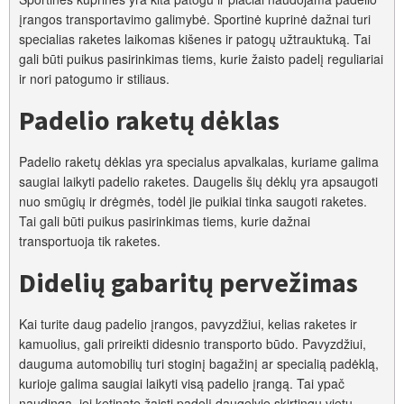
įrangos transportavimo galimybė. Sportinė kuprinė dažnai turi
specialias raketes laikomas kišenes ir patogų užtrauktuką. Tai
gali būti puikus pasirinkimas tiems, kurie žaisto padelį reguliariai
ir nori patogumo ir stiliaus.
Padelio raketų dėklas
Padelio raketų dėklas yra specialus apvalkalas, kuriame galima
saugiai laikyti padelio raketes. Daugelis šių dėklų yra apsaugoti
nuo smūgių ir drėgmės, todėl jie puikiai tinka saugoti raketes.
Tai gali būti puikus pasirinkimas tiems, kurie dažnai
transportuoja tik raketes.
Didelių gabaritų pervežimas
Kai turite daug padelio įrangos, pavyzdžiui, kelias raketes ir
kamuolius, gali prireikti didesnio transporto būdo. Pavyzdžiui,
dauguma automobilių turi stoginį bagažinį ar specialią padėklą,
kurioje galima saugiai laikyti visą padelio įrangą. Tai ypač
naudinga, jei ketinate žaisti padelį daugelyje skirtingų vietų.