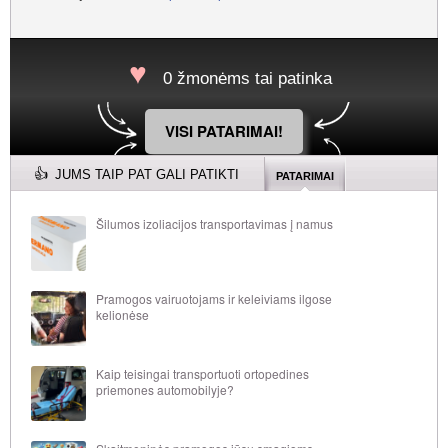
0 žmonėms tai patinka
VISI PATARIMAI!
JUMS TAIP PAT GALI PATIKTI
PATARIMAI
Šilumos izoliacijos transportavimas į namus
Pramogos vairuotojams ir keleiviams ilgose
kelionėse
Kaip teisingai transportuoti ortopedines
priemones automobilyje?