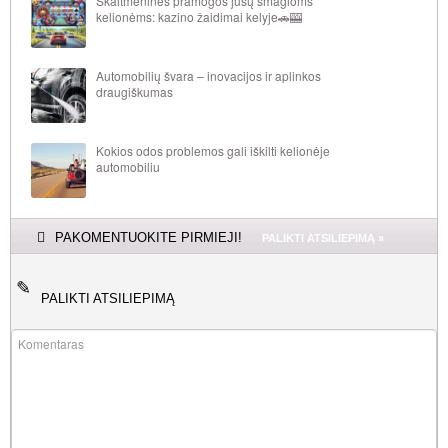
Skaitmeninės pramogos jūsų smagioms
kelionėms: kazino žaidimai kelyje🚗🎰
Automobilių švara – inovacijos ir aplinkos
draugiškumas
Kokios odos problemos gali iškilti kelionėje
automobiliu
PAKOMENTUOKITE PIRMIEJI!
PALIKTI ATSILIEPIMĄ »
PALIKTI ATSILIEPIMĄ