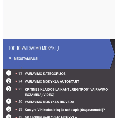
TOP 10 VAIRAVIMO MOKYKLŲ
MĖGSTAMIAUSI
1
VAIRAVIMO KATEGORIJOS
33
2
VAIRAVIMO MOKYKLA AUTOSTART
24
3
KRITINĖS KLAIDOS LAIKANT „REGITROS“ VAIRAVIMO
21
EGZAMINĄ (VIDEO)
4
VAIRAVIMO MOKYKLA RIGVEDA
20
5
Kas yra VIN kodas ir ką jis sako apie jūsų automobilį?
15
6
DRAIVERIS VAIRAVIMO MOKYKLA
15