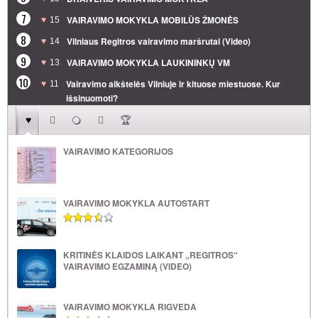
7
VAIRAVIMO MOKYKLA MOBILŪS ŽMONĖS
15
8
Vilniaus Regitros vairavimo maršrutai (Video)
14
9
VAIRAVIMO MOKYKLA LAUKININKŲ VM
13
10
Vairavimo aikštelės Vilniuje ir kituose miestuose. Kur
11
išsinuomoti?
VAIRAVIMO KATEGORIJOS
VAIRAVIMO MOKYKLA AUTOSTART
KRITINĖS KLAIDOS LAIKANT „REGITROS“
VAIRAVIMO EGZAMINĄ (VIDEO)
VAIRAVIMO MOKYKLA RIGVEDA