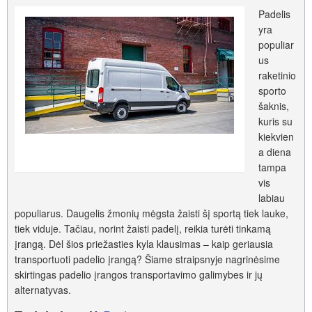
Padelis
yra
populiar
us
raketinio
sporto
šaknis,
kuris su
kiekvien
a diena
tampa
vis
labiau
populiarus. Daugelis žmonių mėgsta žaisti šį sportą tiek lauke,
tiek viduje. Tačiau, norint žaisti padelį, reikia turėti tinkamą
įrangą. Dėl šios priežasties kyla klausimas – kaip geriausia
transportuoti padelio įrangą? Šiame straipsnyje nagrinėsime
skirtingas padelio įrangos transportavimo galimybes ir jų
alternatyvas.