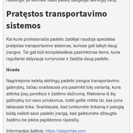
Pratęstos transportavimo
sistemos
Kai kurie profesionalūs padelio žaidėjai naudoja specialias
pratęstas transportavimo sistemas, kuriose gali laikyti daug
įrangos. Tai gali būti kompleksiškas pasirinkimas tiems, kurie
reguliariai dalyvauja turnyruose ir žaidžia daug padelio.
Išvada
Nagrinėjome keletą skirtingų padelio įrangos transportavimo
galimybių, tačiau svarbiausia yra pasirinkti tokį variantą, kuris
atitinka jūsų poreikius ir žaidimo dažnumą. Kiekviena iš šių
galimybių turi savo privalumus, todėl galite rinktis tai, kas jums
labiausiai tinka. Svarbiausia, kad turėtumėte tinkamą ir patogią
būdą nešioti savo padelio įrangą, kad galėtumėte džiaugtis
žaidimu be jokios papildomos rūpesčių.
Informacijos šaltinis:
https://oksportas.com