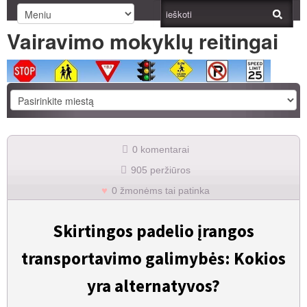
Vairavimo mokyklų reitingai
0 komentarai
905 peržiūros
0 žmonėms tai patinka
Skirtingos padelio įrangos
transportavimo galimybės: Kokios
yra alternatyvos?