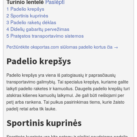
Paslėpti
Turinio lentelė
1
Padelio krepšys
2
Sportinis kuprinės
3
Padelio raketų dėklas
4
Didelių gabaritų pervežimas
5
Pratęstos transportavimo sistemos
Peržiūrėkite oksportas.com siūlomas padelio kortus čia →
Padelio krepšys
Padelio krepšys yra viena iš patogiausių ir paprasčiausių
transportavimo galimybių. Tai specialus krepšys, kuriame galite
laikyti padelio raketes ir kamuolius. Daugelis padelio krepšių turi
atskiras kišenes kamuolių laikymui. Jie gali būti nešiojami per
petį arba rankena. Tai puikus pasirinkimas tiems, kurie žaisto
padelį retai arba tik lauke.
Sportinis kuprinės
Sportinės kuprinės yra kita patogu ir plačiai naudojama padelio