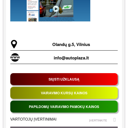
Olandų g.5, Vilnius
ELEKTRONINIS PAŠTAS
info@autoplaza.lt
SIŲSTI UŽKLAUSĄ
VAIRAVIMO KURSŲ KAINOS
PAPILDOMŲ VAIRAVIMO PAMOKŲ KAINOS
VARTOTOJŲ ĮVERTINIMAI
ĮVERTINKITE