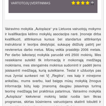
4
VARTOTOJŲ ĮVERTINIMAS
0
Vairavimo mokykla „Autoplaza“ yra Lietuvos vairuotojų mokymo
ir kvalifikacijos kėlimo mokyklų asociacijos narė. Įmoneje dirba
kvalifikuoti, atitinkamus kursus bei standartus atitinkantys
instruktorai ir teorijos dėstytojai, sukaupę didžiulę patirtį per
nevienerius darbo metus. Mūsų veikla prasidėjo 2006 metais.
Per darbo laikotarpį mokykla paruošė virš 2500 mokinių. Mes
nesiekiame suteikti tik informaciją ir mokomąją medžiagą
mokiniams, mes stengaimės mokinius sudominti ir padėti jiems
įsisisavinti medžiagą, kurią suteikiame. Testai ir užduotys pas
mus žymiai sunkesni nei VĮ „Regitra“, nes kaip ir minejome
anksčiau, mums svarbu, kad baigęs mūsų mokyklą žmogus
informacija būtų kaip įmanomą daugiau įsisavinęs turimą
teorinę medžiagą bei praktinius patarimus. Vairavimo mokykla
„Autoplaza“ kiekvienai mokinių laidai ruošia tam tikras
programas, skirtas būsimiems vairuotojams skatinti tobulėti ir