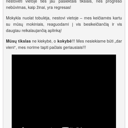
nestovėti vietoje ties jau pasiektais tikslais, nes progreso
nebūvimas, kaip žinai, yra regresas!
Mokykla nuolat tobulėja, nestovi vietoje – mes keičiamės kartu
su mūsų mokiniais, reaguodami į vis besikeičiančią ir vis
daugiau reikalaujančią aplinką!
Mūsų tikslas
ne kiekybė, o
kokybė
!!! Mes nesiekiame būti „dar
vieni“, mes norime tapti pačiais geriausiais!!!